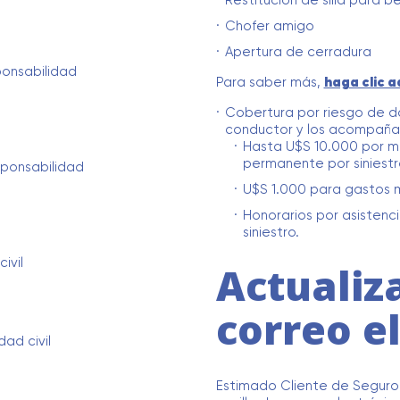
Restitución de silla para b
Chofer amigo
Apertura de cerradura
sponsabilidad
Para saber más,
haga clic a
Cobertura por riesgo de da
conductor y los acompaña
Hasta U$S 10.000 por m
permanente por siniestr
esponsabilidad
U$S 1.000 para gastos m
Honorarios por asistenc
siniestro.
ivil
Actualiz
correo e
ad civil
Estimado Cliente de Seguro 