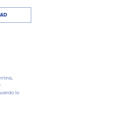
DAD
ntina,
.
cuando lo