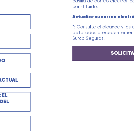
casilla de correo electróni
constituido.
Actualice su correo electr
*: Consulte el alcance y las 
detallados precedentemente
Surco Seguros.
SOLICIT
DO
ACTUAL
 EL
DEL