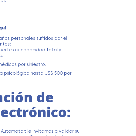
ebé
quí
ños personales sufridos por el
ntes:
uerte o incapacidad total y
o.
édicos por siniestro.
ia psicológica hasta U$S 500 por
ación de
lectrónico:
Automotor: le invitamos a validar su