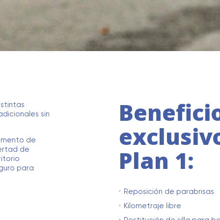
Benefici
stintas
dicionales sin
exclusiv
momento de
Plan 1:
bertad de
itorio
eguro para
Reposición de parabrisas
Kilometraje libre