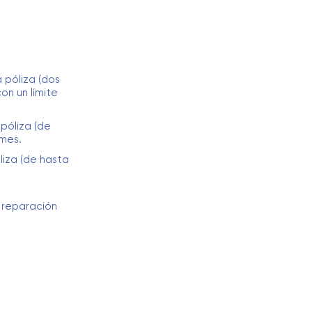
 póliza (dos
on un límite
 póliza (de
 mes.
liza (de hasta
a reparación