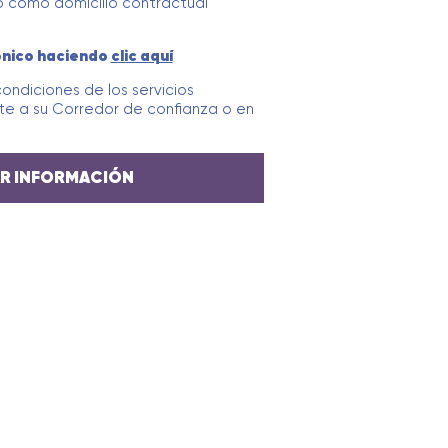
co como domicilio contractual
ónico haciendo
clic aquí
condiciones de los servicios
 a su Corredor de confianza o en
AR INFORMACIÓN