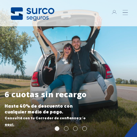
6 cuotas sin recargo
Hasta 40% de descuento con
cualquier medio de pago.
Consultá con tu Corredor de confianza y/o
aquí.
6 cuotas sin recargo
Lanzamos Garantía de Alquiler
Validá tu correo electrónico
Canales de cobranza por